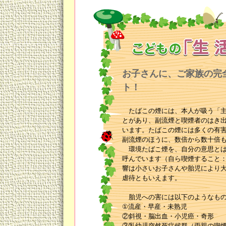
お子さんに、ご家族の完
ト！
たばこの煙には、本人が吸う「主
とがあり、副流煙と喫煙者のはき
います。たばこの煙には多くの有
副流煙のほうに、数倍から数十倍
環境たばこ煙を、自分の意思とは
呼んでいます（自ら喫煙すること
響は小さいお子さんや胎児により
虐待ともいえます。
胎児への害には以下のようなもの
①流産・早産・未熟児
②斜視・脳出血・小児癌・奇形
③乳幼児突然死症候群（両親の喫煙で