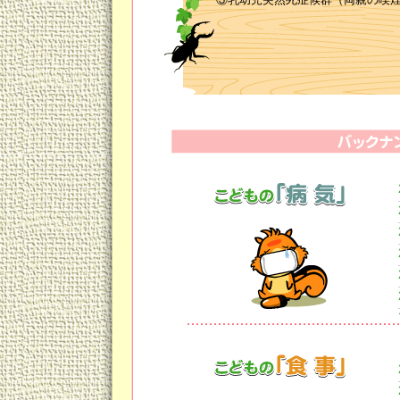
④身長・体重増加不良
⑤知能発達の遅れ
⑥キレやすく落ち着きのないこど
⑦将来犯罪を犯しやすい
⑧女児の不妊症
こどもへの害には以下のようなも
①乳幼児突然死症候群
②喘息・副鼻腔炎・中耳炎・肺炎
③病気入院の増加
④身長の伸びの不良
⑤知能発達の遅れ
⑥虫歯
⑦成人後の発癌
たばこ1本でドラム缶500本分の
屋で吸っても部屋に染み込んだ有
扇の下で吸っても、換気扇により
たばこの煙には、ゴム工場の煙の1
ています。軽いたばこなら良いか
がわかりました。また家族に喫煙
10代で始めた喫煙は重度の喫煙依
これほどまでに家族全員に悪影響