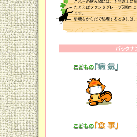
これらの飲み物には、予想以上に
たとえばファンタグレープ500ml
ます。
砂糖をからだで処理するときには
ビタミンB１は糖質をからだが用
謝できなくなり、処理できない糖
ます。
ですから「暑い暑い！」と甘い飲
しまうのです。
果汁100％の飲み物も意外にたく
100％リンゴジュース500mlなら
スポーツドリンク500mlにも10
甘いのにカロリーオフと書いてあ
これらの甘味料はまだ歴史が浅く
す。
水分補給としては、麦茶、番茶な
お茶に飽きたら、水にレモンを搾
②ビタミンB１補給の食材をチョイ
糖質代謝に不可欠なビタミンB１は
毎食の食事で、努めて摂取しまし
豚肉、レバー、うなぎ、枝豆、胚
見るからにスタミナ食の「ニンニ
予防メニューなのです。