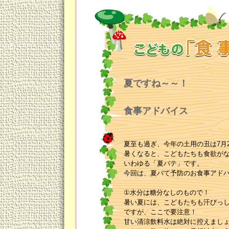
夏ですね～～！
夏
食事アドバイス
夏至も過ぎ、今年の土用の丑は7月
暑くなると、こどもたちも食欲が
いわゆる「夏バテ」です。
今回は、夏バて予防のお食事アド
①水分は糖分なしのもので！
暑い夏には、こどもたちも汗びっ
ですが、ここで要注意！
甘い清涼飲料水は絶対に控えまし