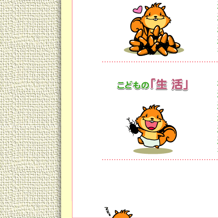
新潟の夏の味覚、枝豆もgoodです
主食に胚芽米、強化米などを取り
③夏野菜でからだをクーリング！
なす、きゅうり、トマト、レタス
してくれます。
旬のものは、からだに優しい！
ぜひ新鮮な地場野菜を、たっぷり
④ハーブ、スパイスを賢く活用！
暑いときには、ぴりっと辛いカレ
和風ハーブとも言える「しその葉
実はこれら、とっても夏のからだ
カレー粉や唐辛子には、発汗作用
くれます。
しその葉には、B１、B２、Cなど
材です。
またしょうがも、有効です。
血行を良くして、胃腸の働きを高
これらハーブ、スパイスを上手に
あげましょう。
お茶で水分、ビタミンB１摂取を