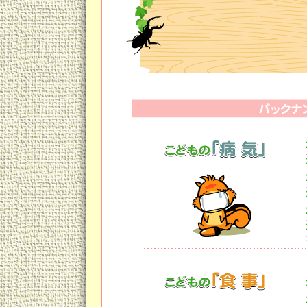
親御さんたちも、さすがにこども
のでしょうが、こどもが寝静まっ
ったお昼寝布団に付着するわけで
ですから、喫煙する親御さんは、
くでも絶対に喫煙しないように徹
では換気扇下での喫煙はどうでし
夕食でカレーライスを作れば、ど
広がりますね。
タバコだって同じこと。
一家のどこかで吸ってしまえば、
まうことが容易にご理解頂けると
外での喫煙はどうでしょう？
屋外での喫煙の場合、こどもたち
が、衣服や頭髪に付いたタバコ煙
このように、どんなに注意しても
タバコの害から守ることは困難だ
まだ禁煙されていないパパさん、
禁煙に踏み切りましょう。
言い出しにくいかもしれませんが
も禁煙をお願いしてみましょう。